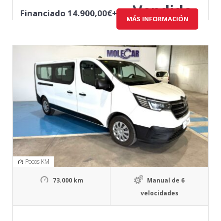
Vendido
Financiado 14.900,00€+ IVA
MÁS INFORMACIÓN
Pocos KM
73.000 km
Manual de 6
velocidades