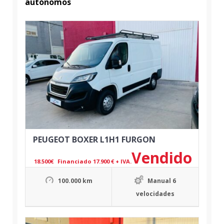
autónomos
PEUGEOT BOXER L1H1 FURGON
Vendido
18.500
€
Financiado 17.900 € + IVA.
100.000 km
Manual 6
velocidades