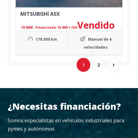
MITSUBISHI ASX
Vendido
10.900
€
Financiado 10.400 + IVA
178.000 km
Manual de 6
velocidades
1
2
¿Necesitas financiación?
Somos especialistas en vehículos industriales para
pymes y autónomos