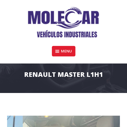
Skip
to
content
Furgonetas y vehiculos industriales de todas las marcas en Córdoba
MENU
MOLECAR VEHÍCULOS COMERCIALES
RENAULT MASTER L1H1