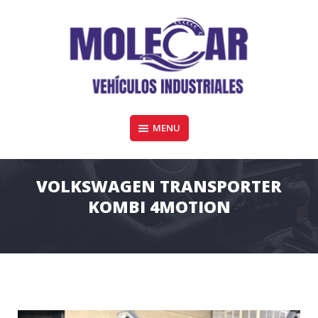
Skip
to
content
Furgonetas y vehiculos industriales de todas las marcas en Córdoba
MENU
MOLECAR VEHÍCULOS COMERCIALES
VOLKSWAGEN TRANSPORTER
KOMBI 4MOTION