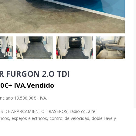
 FURGON 2.O TDI
0€+ IVA.
Vendido
anciado
1
9
.
5
00
,00€
+ IVA.
S DE APARCAMIENTO TRASEROS,
radio cd
,
aire
ricos, espejos eléctricos, control de velocidad, doble llave y