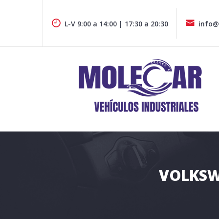
Skip
to
L-V 9:00 a 14:00 | 17:30 a 20:30
info@
content
Furgonetas y vehiculos industriales de todas las marcas e
MOLECAR VEHÍCULOS COMERCIA
VOLKSW