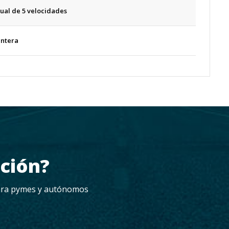
al de 5 velocidades
antera
ación?
 para pymes y autónomos