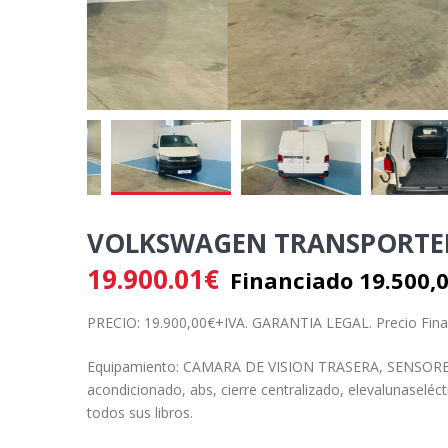
VOLKSWAGEN TRANSPORTER
19.900.01
€
Financiado 19.500,0
PRECIO
:
1
9
.
9
00
,00€+I
VA
. GARANTIA LEGAL
.
Precio Fin
E
quipamiento:
CAMARA DE VISION TRASERA,
SENSORE
acondicionado, abs, cierre centralizado, elevalunas
eléct
todos sus libros.