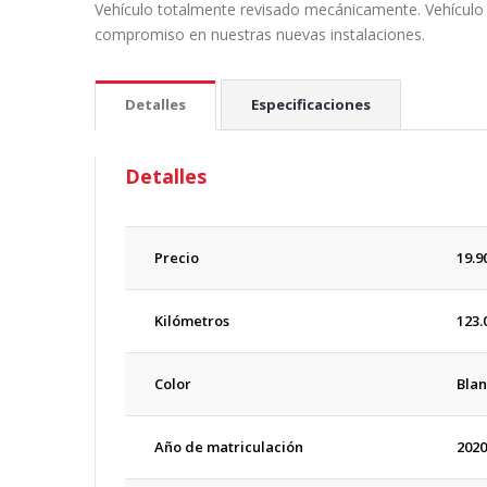
V
ehículo totalmente revisado mecánicamente.
V
eh
ícul
compromiso en nuestras nuevas instalaciones.
Detalles
Especificaciones
Detalles
Precio
19.9
Kilómetros
123.
Color
Blan
Año de matriculación
2020