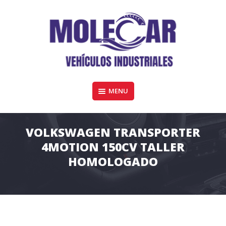
Skip
to
content
Furgonetas y vehiculos industriales de todas las marcas en Córdoba
MENU
MOLECAR VEHÍCULOS COMERCIALES
VOLKSWAGEN TRANSPORTER
4MOTION 150CV TALLER
HOMOLOGADO