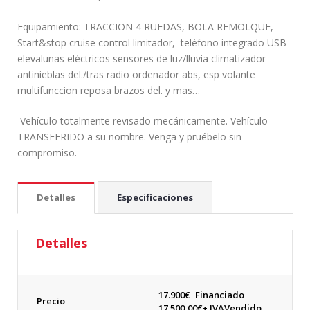
Equipamiento: TRACCION 4 RUEDAS, BOLA REMOLQUE,
Start&stop cruise control limitador, teléfono integrado USB
elevalunas eléctricos sensores de luz/lluvia climatizador
antinieblas del./tras radio ordenador abs, esp volante
multifunccion reposa brazos del. y mas…
Vehículo totalmente revisado mecánicamente. Vehículo
TRANSFERIDO a su nombre. Venga y pruébelo sin
compromiso.
Detalles
Especificaciones
Detalles
17.900
€
Financiado
Precio
17.500,00€+ IVA
Vendido