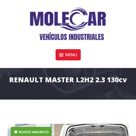
Skip
to
content
Furgonetas y vehiculos industriales de todas las marcas en Córdoba
MENU
MOLECAR VEHÍCULOS COMERCIALES
RENAULT MASTER L2H2 2.3 130cv
NUEVO ANUNCIO