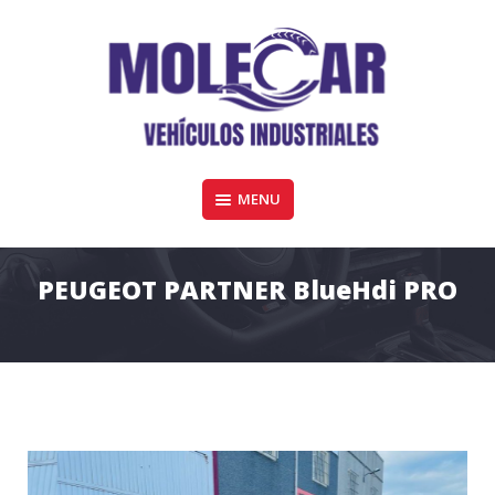
Skip
to
content
Furgonetas y vehiculos industriales de todas las marcas en Córdoba
MENU
MOLECAR VEHÍCULOS COMERCIALES
PEUGEOT PARTNER BlueHdi PRO