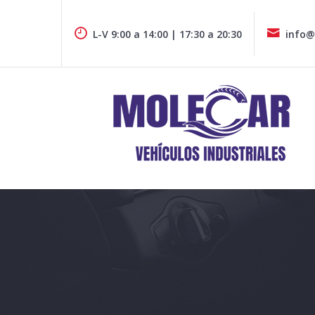
Skip
to
L-V 9:00 a 14:00 | 17:30 a 20:30
info@
content
Furgonetas y vehiculos industriales de todas las marcas e
MOLECAR VEHÍCULOS COMERCIA