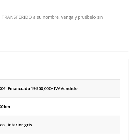
o TRANSFERIDO a su nombre. Venga y pruébelo sin
00
€
Financiado 19.500,00€+ IVA
Vendido
00 km
co , interior gris