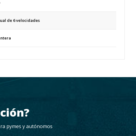
al de 6 velocidades
antera
ación?
 para pymes y autónomos