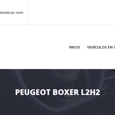
molecar.com
INICIO
VEHÍCULOS EN
n Córdoba
LES
PEUGEOT BOXER L2H2