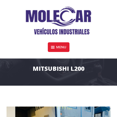
Skip
to
content
Furgonetas y vehiculos industriales de todas las marcas en Córdoba
MENU
MOLECAR VEHÍCULOS COMERCIALES
MITSUBISHI L200